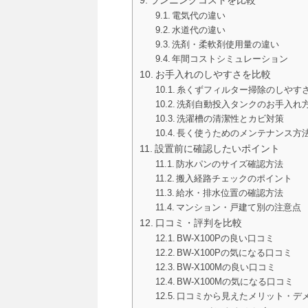
ランニングコストを比較
電気代の違い
水道代の違い
洗剤・柔軟剤使用量の違い
年間コストシミュレーション
お手入れのしやすさを比較
糸くずフィルター掃除のしやす
洗剤自動投入タンクのお手入れ
洗濯槽の清潔性とカビ対策
長く使うためのメンテナンス方
設置前に確認したいポイント
防水パンのサイズ確認方法
搬入経路チェックのポイント
給水・排水位置の確認方法
マンション・戸建て別の注意点
口コミ・評判を比較
BW-X100Pの良い口コミ
BW-X100Pの気になる口コミ
BW-X100Mの良い口コミ
BW-X100Mの気になる口コミ
口コミから見えたメリット・デ