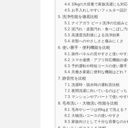
10kgの大容量で家族洗濯にも対応
お手入れしやすいフィルター設計
洗浄性能を徹底比較
ナイアガラ ビート洗浄の仕組み
泥汚れ・皮脂汚れ・食べこぼし汚
高濃度洗剤液による洗浄効果
衣類へのやさしさと傷みにくさ
使い勝手・便利機能を比較
操作パネルの見やすさと使いやす
スマホ連携・アプリ対応機能の違
予約運転や時短コースの使い勝手
共働き家庭に便利な機能はどれ？
静音性を比較
洗濯時・脱水時の運転音比較
夜間洗濯に向いているのはどっち
マンションやアパートで使いやす
毛布洗い・大物洗い性能を比較
毛布やシーツは何kgまで洗える？
大物洗いコースの使いやすさ
家族向けとして十分な容量なのか