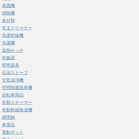
扇風機
掃除機
未分類
毛玉クリーナー
洗濯乾燥機
洗濯機
温熱かっさ
炊飯器
照明器具
石油ストーブ
空気清浄機
空間除菌脱臭機
自転車用品
衣類スチーマー
衣類乾燥除湿機
調理鍋
車用品
電動ポット