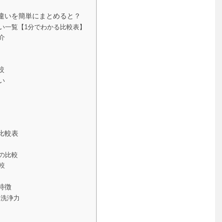
0Mの違いを簡単にまとめると？
主な違い一覧【1分でわかる比較表】
介
較
い
ク比較表
の比較
較
る特徴
い洗浄力