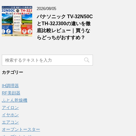
2026/08/05
パナソニック TV-32N50C
とTH-32J300の違いを徹
底比較レビュー｜買うな
らどっちがおすすめ？
カテゴリー
IH調理器
RF美顔器
ふとん乾燥機
アイロン
イヤホン
エアコン
オーブントースター