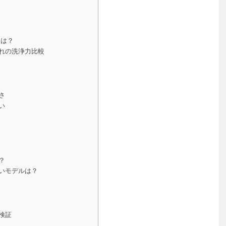
とは？
れの洗浄力比較
さ
い
？
いモデルは？
検証