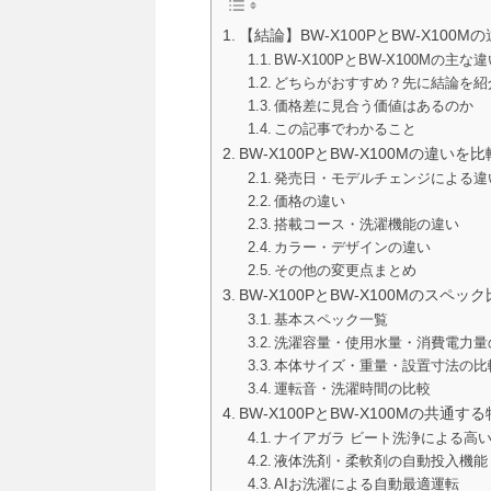
【結論】BW-X100PとBW-X10
BW-X100PとBW-X100Mの
どちらがおすすめ？先に結論を紹
価格差に見合う価値はあるのか
この記事でわかること
BW-X100PとBW-X100Mの違いを比
発売日・モデルチェンジによる違
価格の違い
搭載コース・洗濯機能の違い
カラー・デザインの違い
その他の変更点まとめ
BW-X100PとBW-X100Mのスペッ
基本スペック一覧
洗濯容量・使用水量・消費電力量
本体サイズ・重量・設置寸法の比
運転音・洗濯時間の比較
BW-X100PとBW-X100Mの共通す
ナイアガラ ビート洗浄による高
液体洗剤・柔軟剤の自動投入機能
AIお洗濯による自動最適運転