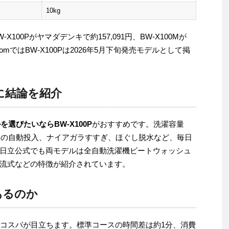
10kg
00Pがヤマダデンキで約157,091円、BW-X100Mが
.comではBW-X100Pは2026年5月下旬発売モデルとして掲
に結論を紹介
を選びたいならBW-X100P
がおすすめです。洗濯容量
軟剤の自動投入、ナイアガラすすぎ、ほぐし脱水など、毎日
日立公式でも両モデルは全自動洗濯機ビートウォッシュ
流式などの特徴が紹介されています。
あるのか
Mのコスパが目立ちます。標準コースの時間差は約1分、消費