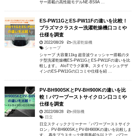
サー搭載の高性能モデルNE-BS9A …
ES-PW11GとES-PW11Fの違いを比較！
プラズマクラスター洗濯乾燥機口コミや
仕様を調査
2022/08/29
-
洗濯乾燥機
シャープ
シャープ 大容量11kg 超音波ウォッシャー搭載のタ
テ型洗濯乾燥機ES-PW11GとES-PW11Fの違いを比
較します。 AIoTでラク家事。スタイリッシュデザ
インのES-PW11Gの口コミや仕様を紹 …
PV-BH900SKとPV-BH900Kの違いを比
較！パワーブーストサイクロン口コミや
仕様を調査
2022/08/28
-
掃除機
日立
日立スティッククリーナー「パワーブーストサイク
ロン」PV-BH900SKとPV-BH900Kの違いを比較しま
す。 再生プラスチック使用率40％以上で、パワー