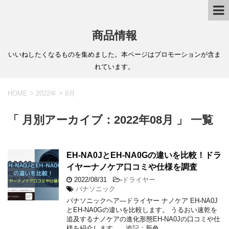
商品情報
いいねしたくなるものを集めました。本ページはプロモーションが含ま
れています。
HOME
>
2022年
>
8月
「 月別アーカイブ：2022年08月 」 一覧
EH-NA0JとEH-NA0Gの違いを比較！ドラ
イヤーナノケア口コミや仕様を調査
2022/08/31
-
ドライヤー
パナソニック
パナソニックヘア―ドライヤー ナノケア EH-NA0J
とEH-NA0Gの違いを比較します。 うるおい速乾を
追及するナノケアの進化形態EH-NA0Jの口コミや仕
様を紹介します。 追記：新色 …