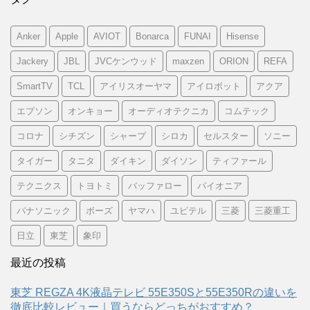
Anker
Apple
AVIOT
Bonarca
FUNAI
Hisense
Jackery
JBL
JVCケンウッド
maxzen
ORION
REFA
SmartTV
TCL
アイリスオーヤマ
アイロボット
アクア
エプソン
オンキョー
オーディオテクニカ
コムテック
コロナ
シチズン
シャープ
シロカ
セルスター
ソニー
タイガー
タニタ
ダイキン
ダイソン
ティファール
テクニクス
トヨトミ
バッファロー
パイオニア
パナソニック
ボーズ
ヤマハ
ユピテル
三菱
三菱重工
日立
東芝
象印
最近の投稿
東芝 REGZA 4K液晶テレビ 55E350Sと55E350Rの違いを
徹底比較レビュー｜買うならどっちがおすすめ？