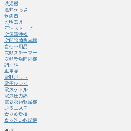
洗濯機
温熱かっさ
炊飯器
照明器具
石油ストーブ
空気清浄機
空間除菌脱臭機
自転車用品
衣類スチーマー
衣類乾燥除湿機
調理鍋
車用品
電動ポット
電子レンジ
電気ケトル
電気圧力鍋
電気衣類乾燥機
頭皮エステ
食器乾燥機
食器洗い乾燥機
タグ