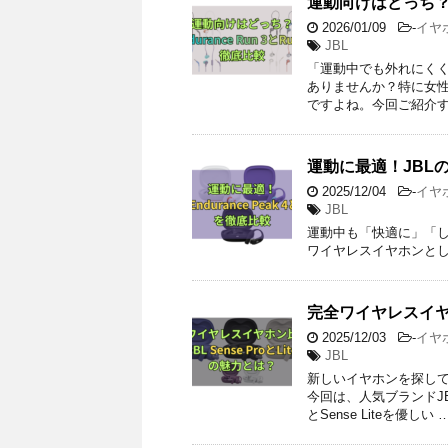
運動向けはどっち？En
2026/01/09
-
イヤ
JBL
「運動中でも外れにく
ありませんか？特に女
ですよね。今回ご紹介す
運動に最適！JBLのEn
2025/12/04
-
イヤ
JBL
運動中も「快適に」「
ワイヤレスイヤホンとして人気の[J
完全ワイヤレスイヤホン
2025/12/03
-
イヤ
JBL
新しいイヤホンを探し
今回は、人気ブランドJB
とSense Liteを優しい 