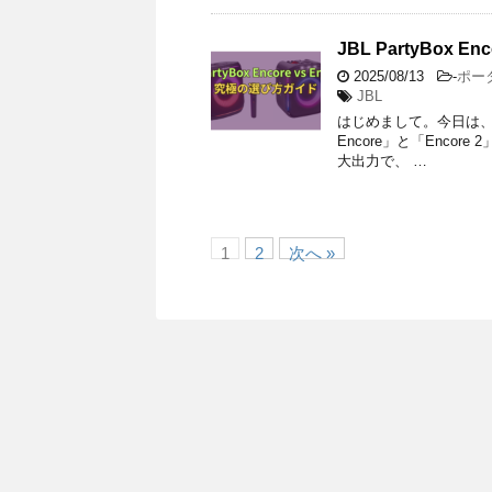
JBL PartyBox 
2025/08/13
-
ポー
JBL
はじめまして。今日は、パ
Encore」と「Enco
大出力で、 …
1
2
次へ »