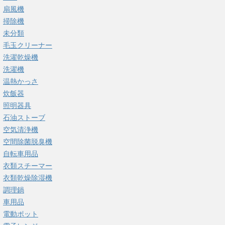
扇風機
掃除機
未分類
毛玉クリーナー
洗濯乾燥機
洗濯機
温熱かっさ
炊飯器
照明器具
石油ストーブ
空気清浄機
空間除菌脱臭機
自転車用品
衣類スチーマー
衣類乾燥除湿機
調理鍋
車用品
電動ポット