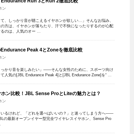
durance Run 3とRun 2徹底比較
ホン
くて、しっかり音が聴こえるイヤホンが欲しい…」そんなお悩み、
性の方は、イヤホンが落ちたり、汗で不快になったりするのが心配
るのは、人気のオー …
durance Peak 4とZoneを徹底比較
ホン
しっかり音を楽しみたい」――そんな女性のために、スポーツ向け
BL Endurance Peak 4]と[JBL Endurance Zone]を“ …
比較！JBL Sense ProとLiteの魅力とは？
ホン
ているけれど、「どれを選べばいいの？」と迷ってしまう方へ――
Lの最新オープンイヤー型完全ワイヤレスイヤホン、Sense Pro
…