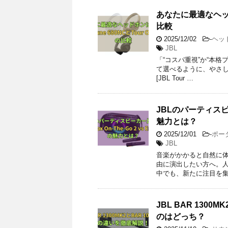
あなたに最適なヘッドホ
比較
2025/12/02
-
ヘッ
JBL
「“コスパ重視”か“本
て選べるように、やさしい口
[JBL Tour …
JBLのパーティスピーカー
魅力とは？
2025/12/01
-
ポー
JBL
音楽がかかると自然に体
由に演出したい方へ。人
中でも、新たに注目を集
JBL BAR 130
のはどっち？