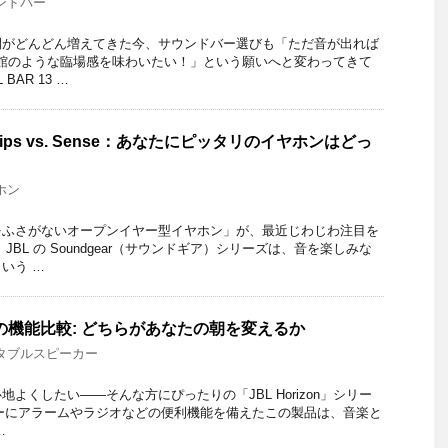
ンドバー
間がどんどん増えてきた今、サウンドバー選びも「ただ音が出れば
画館のような臨場感を味わいたい！」という願いへと変わってきて
BAR 13 …
r Clips vs. Sense：あなたにピッタリのイヤホンはどっ
ホン
をふさがないオープンイヤー型イヤホン」が、最近じわじわ注目を
JBL の Soundgear（サウンドギア）シリーズは、音を楽しみな
いう …
 3と2の機能比較: どちらがあなたの朝を変えるか
タブルスピーカー
よくしたい――そんな方にぴったりの「JBL Horizon」シリー
ピーカーにアラームやラジオなどの便利機能を備えたこの製品は、音楽と
…