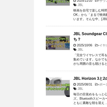
2025/11/10
-
サウ
JBL
映画を自宅で楽しむ時
OK」から「まるで映
います。そんな中、[JBL 
JBL Soundgea
ち？
2025/10/06
-
イヤ
JBL
「完全ワイヤレスで耳
集めています。なかでも 
がら周囲の音も聴けると
JBL Horizon
2025/08/31
-
ポー
JBL
毎日の目覚めをもっと心地
ズ。Bluetoothス
ともに素敵な朝を迎え 