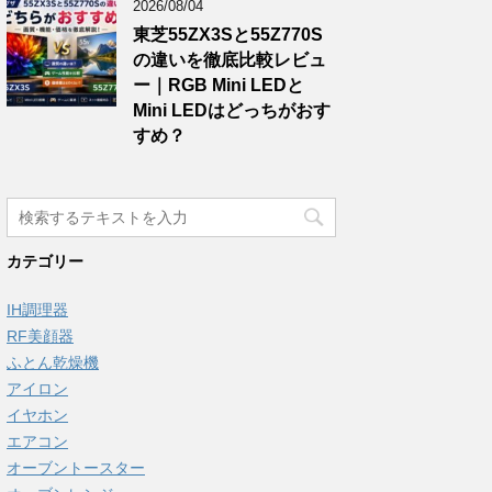
2026/08/04
東芝55ZX3Sと55Z770S
の違いを徹底比較レビュ
ー｜RGB Mini LEDと
Mini LEDはどっちがおす
すめ？
カテゴリー
IH調理器
RF美顔器
ふとん乾燥機
アイロン
イヤホン
エアコン
オーブントースター