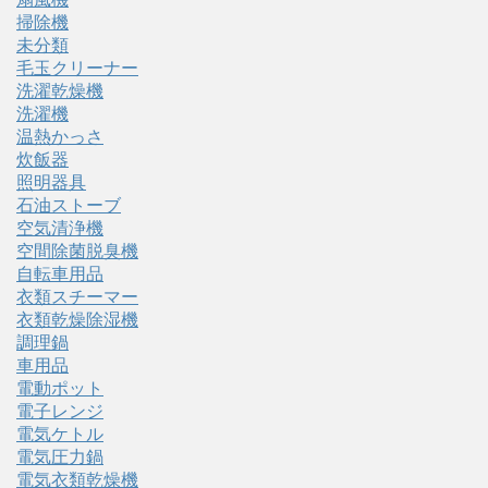
掃除機
未分類
毛玉クリーナー
洗濯乾燥機
洗濯機
温熱かっさ
炊飯器
照明器具
石油ストーブ
空気清浄機
空間除菌脱臭機
自転車用品
衣類スチーマー
衣類乾燥除湿機
調理鍋
車用品
電動ポット
電子レンジ
電気ケトル
電気圧力鍋
電気衣類乾燥機