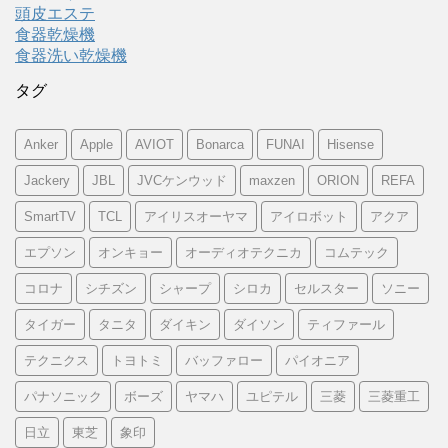
頭皮エステ
食器乾燥機
食器洗い乾燥機
タグ
Anker
Apple
AVIOT
Bonarca
FUNAI
Hisense
Jackery
JBL
JVCケンウッド
maxzen
ORION
REFA
SmartTV
TCL
アイリスオーヤマ
アイロボット
アクア
エプソン
オンキョー
オーディオテクニカ
コムテック
コロナ
シチズン
シャープ
シロカ
セルスター
ソニー
タイガー
タニタ
ダイキン
ダイソン
ティファール
テクニクス
トヨトミ
バッファロー
パイオニア
パナソニック
ボーズ
ヤマハ
ユピテル
三菱
三菱重工
日立
東芝
象印