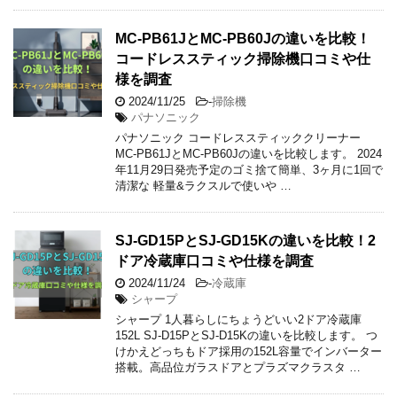
MC-PB61JとMC-PB60Jの違いを比較！
コードレススティック掃除機口コミや仕
様を調査
2024/11/25
-
掃除機
パナソニック
パナソニック コードレススティッククリーナー
MC-PB61JとMC-PB60Jの違いを比較します。 2024
年11月29日発売予定のゴミ捨て簡単、3ヶ月に1回で
清潔な 軽量&ラクスルで使いや …
SJ-GD15PとSJ-GD15Kの違いを比較！2
ドア冷蔵庫口コミや仕様を調査
2024/11/24
-
冷蔵庫
シャープ
シャープ 1人暮らしにちょうどいい2ドア冷蔵庫
152L SJ-D15PとSJ-D15Kの違いを比較します。 つ
けかえどっちもドア採用の152L容量でインバーター
搭載。高品位ガラスドアとプラズマクラスタ …