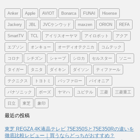
Anker
Apple
AVIOT
Bonarca
FUNAI
Hisense
Jackery
JBL
JVCケンウッド
maxzen
ORION
REFA
SmartTV
TCL
アイリスオーヤマ
アイロボット
アクア
エプソン
オンキョー
オーディオテクニカ
コムテック
コロナ
シチズン
シャープ
シロカ
セルスター
ソニー
タイガー
タニタ
ダイキン
ダイソン
ティファール
テクニクス
トヨトミ
バッファロー
パイオニア
パナソニック
ボーズ
ヤマハ
ユピテル
三菱
三菱重工
日立
東芝
象印
最近の投稿
東芝 REGZA 4K液晶テレビ 75E350Sと75E350Rの違いを
徹底比較レビュー｜買うならどっちがおすすめ？