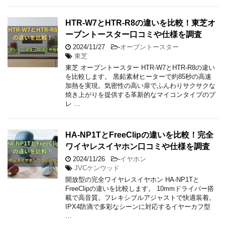
HTR-W7とHTR-R8の違いを比較！東芝オ
ーブントースター口コミや仕様を調査
2024/11/27
-
オーブントースター
東芝
東芝 オーブントースター HTR-W7とHTR-R8の違い
を比較します。 黒鉛素材ヒーターで約85秒の高速
加熱を実現。気密性の高い扉でふんわりサクサクな
焼き上がりを提供する革新的なマイコンタイプのプ
レ …
HA-NP1TとFreeClipの違いを比較！完全
ワイヤレスイヤホン口コミや仕様を調査
2024/11/26
-
イヤホン
JVCケンウッド
開放型の完全ワイヤレスイヤホン HA-NP1Tと
FreeClipの違いを比較します。 10mmドライバー搭
載で高音質。フレキシブルアジャストで快適装着。
IPX4防滴で多彩なシーンに対応するイヤーカフ型
…