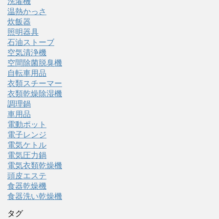
洗濯機
温熱かっさ
炊飯器
照明器具
石油ストーブ
空気清浄機
空間除菌脱臭機
自転車用品
衣類スチーマー
衣類乾燥除湿機
調理鍋
車用品
電動ポット
電子レンジ
電気ケトル
電気圧力鍋
電気衣類乾燥機
頭皮エステ
食器乾燥機
食器洗い乾燥機
タグ