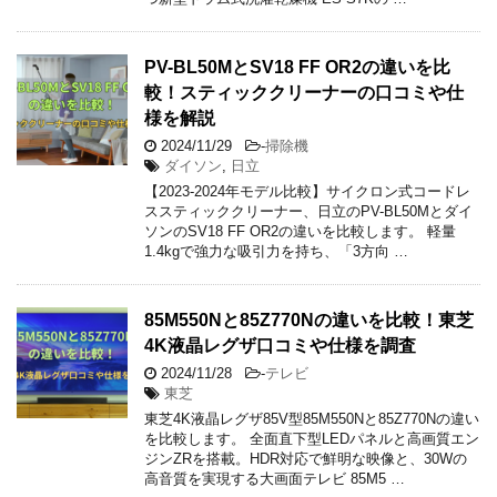
PV-BL50MとSV18 FF OR2の違いを比
較！スティッククリーナーの口コミや仕
様を解説
2024/11/29
-
掃除機
ダイソン
,
日立
【2023-2024年モデル比較】サイクロン式コードレ
ススティッククリーナー、日立のPV-BL50Mとダイ
ソンのSV18 FF OR2の違いを比較します。 軽量
1.4kgで強力な吸引力を持ち、「3方向 …
85M550Nと85Z770Nの違いを比較！東芝
4K液晶レグザ口コミや仕様を調査
2024/11/28
-
テレビ
東芝
東芝4K液晶レグザ85V型85M550Nと85Z770Nの違い
を比較します。 全面直下型LEDパネルと高画質エン
ジンZRを搭載。HDR対応で鮮明な映像と、30Wの
高音質を実現する大画面テレビ 85M5 …