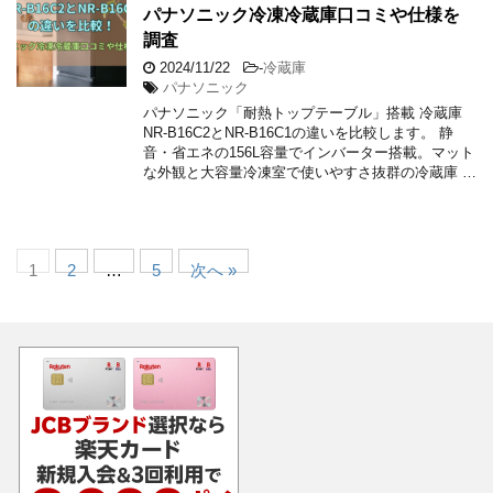
パナソニック冷凍冷蔵庫口コミや仕様を
調査
2024/11/22
-
冷蔵庫
パナソニック
パナソニック「耐熱トップテーブル」搭載 冷蔵庫
NR-B16C2とNR-B16C1の違いを比較します。 静
音・省エネの156L容量でインバーター搭載。マット
な外観と大容量冷凍室で使いやすさ抜群の冷蔵庫 …
1
2
…
5
次へ »