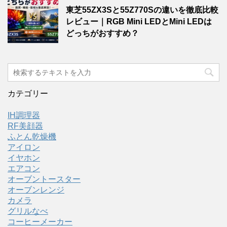
東芝55ZX3Sと55Z770Sの違いを徹底比較
レビュー｜RGB Mini LEDとMini LEDは
どっちがおすすめ？
カテゴリー
IH調理器
RF美顔器
ふとん乾燥機
アイロン
イヤホン
エアコン
オーブントースター
オーブンレンジ
カメラ
グリルなべ
コーヒーメーカー