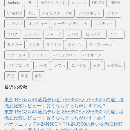
Jackery
JBL
JVCケンウッド
maxzen
ORION
REFA
SmartTV
TCL
アイリスオーヤマ
アイロボット
アクア
エプソン
オンキョー
オーディオテクニカ
コムテック
コロナ
シチズン
シャープ
シロカ
セルスター
ソニー
タイガー
タニタ
ダイキン
ダイソン
ティファール
テクニクス
トヨトミ
バッファロー
パイオニア
パナソニック
ボーズ
ヤマハ
ユピテル
三菱
三菱重工
日立
東芝
象印
最近の投稿
東芝 REGZA 4K液晶テレビ 75E350Sと75E350Rの違いを
徹底比較レビュー｜買うならどっちがおすすめ？
東芝 REGZA 4K液晶テレビ 85E350Sと85E350Rの違いを
徹底比較レビュー｜買うならどっちがおすすめ？
パナソニック TV-24N50CとTH-24J300の違いを徹底比較