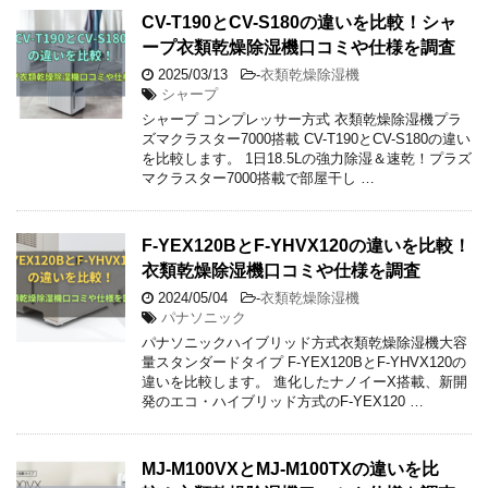
CV-T190とCV-S180の違いを比較！シャ
ープ衣類乾燥除湿機口コミや仕様を調査
2025/03/13
-
衣類乾燥除湿機
シャープ
シャープ コンプレッサー方式 衣類乾燥除湿機プラ
ズマクラスター7000搭載 CV-T190とCV-S180の違い
を比較します。 1日18.5Lの強力除湿＆速乾！プラズ
マクラスター7000搭載で部屋干し …
F-YEX120BとF-YHVX120の違いを比較！
衣類乾燥除湿機口コミや仕様を調査
2024/05/04
-
衣類乾燥除湿機
パナソニック
パナソニックハイブリッド方式衣類乾燥除湿機大容
量スタンダードタイプ F-YEX120BとF-YHVX120の
違いを比較します。 進化したナノイーX搭載、新開
発のエコ・ハイブリッド方式のF-YEX120 …
MJ-M100VXとMJ-M100TXの違いを比