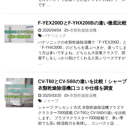
です …
F-YEX200DとF-YHX200Bの違い徹底比較
2026/04/04
-
衣類乾燥除湿機
パナソニック
パナソニックの衣類乾燥除湿機で「F-YEX200D」と
「F-YHX200B」のどちらを選ぶべきか、迷ってしま
う方は多いですよね。どちらも大容量クラスで、部
屋干しをしっかり助けてくれる人気シリーズですが
…
CV-T60とCV-S60の違いを比較！シャープ
衣類乾燥除湿機口コミや仕様を調査
2025/03/20
-
衣類乾燥除湿機
シャープ
シャープ デシカント方式 衣類乾燥除湿機プラズマ
クラスター7000搭載 CV-T60とCV-S60の違いを比較
します。 プラズマクラスター7000搭載で、寒い季
節でも高い除湿能力を発揮し、コンパクト設 …