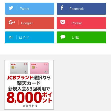
Twitter
Facebook
Google+
Pocket
B!
はてブ
LINE