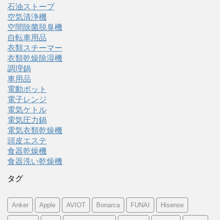
石油ストーブ
空気清浄機
空間除菌脱臭機
自転車用品
衣類スチーマー
衣類乾燥除湿機
調理鍋
車用品
電動ポット
電子レンジ
電気ケトル
電気圧力鍋
電気衣類乾燥機
頭皮エステ
食器乾燥機
食器洗い乾燥機
タグ
Anker
Apple
AVIOT
Bonarca
FUNAI
Hisense