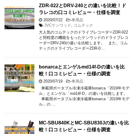
ZDR-022とDRV-240との違いを比較！ド
ラレコの口コミレビュー・仕様を調査
2020/07/22
-
車用品
JVCケンウッド
,
コムテック
大人気のコムテックのドライブレコーダーZDR-022
と同程度の機能をもったケンウッドのドライブレコ
ーダーDRV-240の違いを比較します。 また、コム
テックのドライブレコーダーZDR-0 …
bonarcaとエンゲルmd14f-Dの違いを比
較！口コミレビュー・仕様の調査
2020/07/19
-
車用品
車載用ポータブル冷凍冷蔵庫bonarca「2019年モデ
ル」とエンゲル「md14f-D」の違いを比較します。
車載用ポータブル冷凍冷蔵庫bonarca「2019年モデ
ル」の …
MC-SBU840KとMC-SBU830Jの違いを比
較！口コミレビュー・仕様を調査