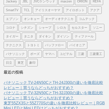
Jackery
JBL
JVCケンウッド
maxzen
ORION
REFA
SmartTV
TCL
アイリスオーヤマ
アイロボット
アクア
エプソン
オンキョー
オーディオテクニカ
コムテック
コロナ
シチズン
シャープ
シロカ
セルスター
ソニー
タイガー
タニタ
ダイキン
ダイソン
ティファール
テクニクス
トヨトミ
バッファロー
パイオニア
パナソニック
ボーズ
ヤマハ
ユピテル
三菱
三菱重工
日立
東芝
象印
最近の投稿
パナソニック TV-24N50CとTH-24J300の違いを徹底比較
レビュー｜買うならどっちがおすすめ？
パナソニック TV-32N50CとTH-32J300の違いを徹底比較
レビュー｜買うならどっちがおすすめ？
東芝55ZX3Sと55Z770Sの違いを徹底比較レビュー｜RGB
Mini LEDとMini LEDはどっちがおすすめ？