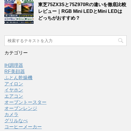
東芝75ZX3Sと75Z970Rの違いを徹底比較
レビュー｜RGB Mini LEDとMini LEDは
どっちがおすすめ？
カテゴリー
IH調理器
RF美顔器
ふとん乾燥機
アイロン
イヤホン
エアコン
オーブントースター
オーブンレンジ
カメラ
グリルなべ
コーヒーメーカー